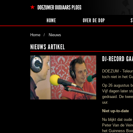
DOEZUMER OUDJAARS PLOEG
HOME
OVER DE DOP
S
Home
Nieuws
NIEUWS ARTIKEL
DJ-RECORD GAA
DOEZUM - Teleurst
toch niet in het G
Op 26 augustus b
Vijf dagen later 
gedraaid. De twee
uur.
Niet up-to-date
Nu blijkt dat oud
Peter Van de Veir
het Guinness Book