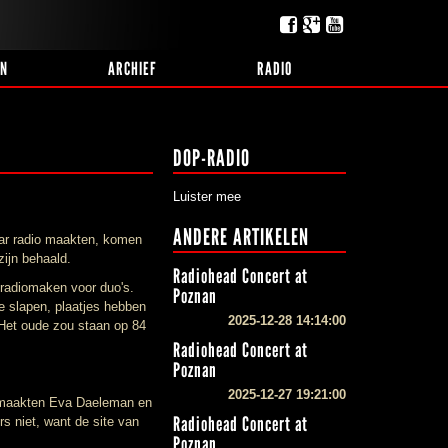
EN
ARCHIEF
RADIO
DOP-RADIO
Luister mee
ANDERE ARTIKELEN
aar radio maakten, komen
zijn behaald.
Radiohead Concert at
radiomaken voor duo's.
Poznan
e slapen, plaatjes hebben
2025-12-28 14:14:00
 Het oude zou staan op 84
Radiohead Concert at
Poznan
2025-12-27 19:21:00
ari maakten Eva Daeleman en
Radiohead Concert at
 niet, want de site van
Poznan