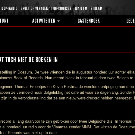
DOP-RADIO
GROET OF VERZOEK?
06-13061282
104.0 FM
STREAM
TUNT
ACTIVITEITEN
GASTENBOEK
LED
T TOCH NIET DE BOEKEN IN
elling in Doezum. De twee vrienden die in augustus honderd uur achter elk
uinness Book of Records. Hun record bleek in februari al door twee Belgen te 
eginnen Thomas Froentjes en Kevin Postma de wereldrecordpoging non-stop 
stappen ze vermoeid maar dolgelukkig het café uit waar ze dagenlang, zonder t
 zijn in de veronderstelling dat ze een nieuw wereldrecord hebben neergezet.
e record al lang daarvoor te zijn gebroken door twee Belgische dj's. In febru
e al honderd uur radio voor de Vlaamse zender MNM. Dat wisten de Doezumers
 of Records was niet up-to-date.