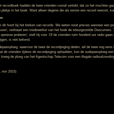
t recordboek hadden de twee vrienden vooraf verteld, dat ze het mochten g
 plekje in het boek. Want alleen degene die als eerste een record neerzet, ko
en
ar dit hoort bij het breken van records. We weten nooit precies wanneer een p
uren', verklaart een medewerker van het boek de teleurgestelde Doezumers. '
opnieuw proberen', stelt hij voor. Of de vrienden ruim honderd uur radio gaa
ijgen, is niet bekend.
aarsploeg, waarvoor de twee de recordpoging deden, wil de twee nog eens in
dat de vrienden tijdens de recordpoging ophaalden, kon de oudejaarsploeg ee
e kreeg de ploeg van het Agentschap Telecom voor een illegale radiouitzendin
, nov 2015)