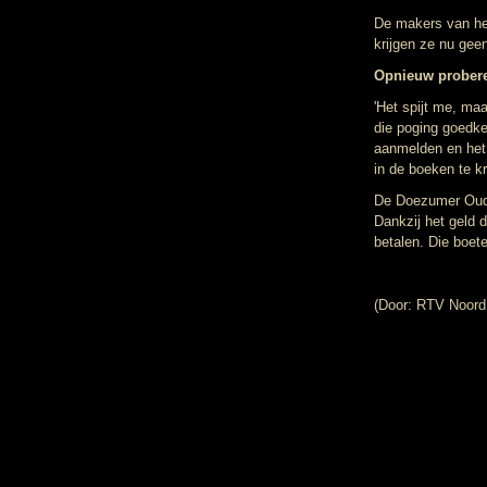
De makers van he
krijgen ze nu geen
Opnieuw prober
'Het spijt me, ma
die poging goedke
aanmelden en het 
in de boeken te kr
De Doezumer Oudej
Dankzij het geld 
betalen. Die boet
(Door: RTV Noord